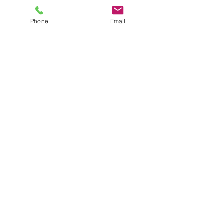
Phone
Email
Send nå