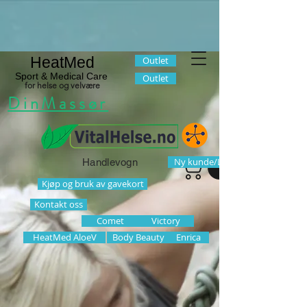
HeatMed
Outlet
Sport & Medical Care
Outlet
for helse og velvære
DinMassør
Ny kunde/Logg inn
Handlevogn
Kjøp og bruk av gavekort
Kontakt oss
Comet
Victory
HeatMed AloeV
Body Beauty
Enrica