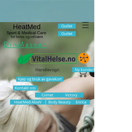
HeatMed
Outlet
Sport & Medical Care
Outlet
for helse og velvære
DinMassør
Ny kunde/Logg inn
Handlevogn
Kjøp og bruk av gavekort
Kontakt oss
Comet
Victory
HeatMed AloeV
Body Beauty
Enrica