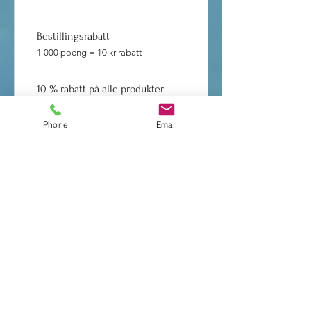
Bestillingsrabatt
1 000 poeng = 10 kr rabatt
10 % rabatt på alle produkter
1 000 poeng = 10 % rabatt på den
billigste artikkelen i handlekurven
Phone
Email
Outlet
Meld deg på våre nyhetsbrev
Motta produktnyheter, tilbud og kampanjer.