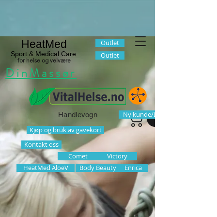
HeatMed
Outlet
Sport & Medical Care
Outlet
for helse og velvære
DinMassør
Ny kunde/Logg inn
Handlevogn
Kjøp og bruk av gavekort
Kontakt oss
Comet
Victory
HeatMed AloeV
Body Beauty
Enrica