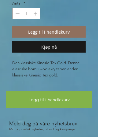
Antall
*
Legg til i handlekurv
Kjøp nå
Den klassiske Kinesio Tex Gold. Denne
elasriske bomull- og akryltapen er den
klassiske Kinesio Tex gold.
Tapen kan forbedre blod- og
lymfesirkulasjonen, lindre smerte og
Legg til i handlekurv
støtte musklene
Kan benyttes under aktivitet eller som
rehabilitering
Kinesio Tapex tape er utviklet av Dr.
Meld deg på våre nyhetsbrev
Kenzo Kaze
Motta produktnyheter, tilbud og kampanjer.
Tapen er vannavisende, har elastisitet
lik hudens og kommer i 5