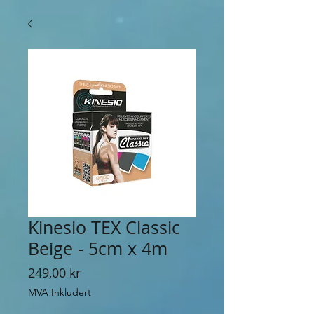
Kinesio TEX Classic
Beige - 5cm x 4m
Pris
249,00 kr
MVA Inkludert