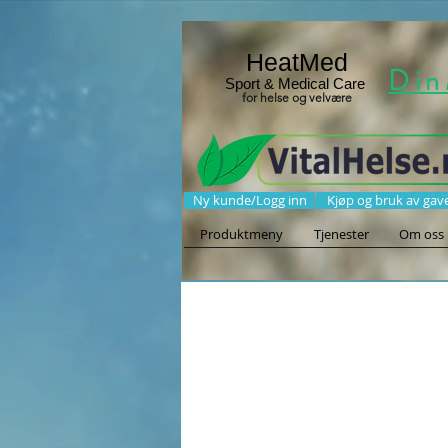
HeatMed
Din
Sport & Medical Care
for helse og velvære
Ny kunde/Logg inn
Kjøp og bruk av gav
Produktmeny
Tjenester
Om oss