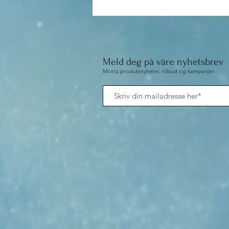
Meld deg på våre nyhetsbrev
Motta produktnyheter, tilbud og kampanjer.