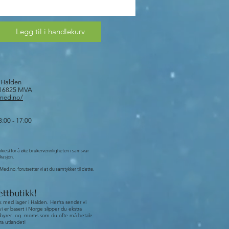
etc.
tter behov.
Legg til i handlekurv
8 Halden
916825 MVA
tmed.no/
:00 - 17:00
okies) for å øke brukervennligheten i samsvar
kasjon.
ed.no, forutsetter vi at du samtykker til dette.
ettbutikk!
k med lager i Halden. Herfra sender vi
vi er basert i Norge slipper du ekstra
l, gebyrer og moms som du ofte må betale
ra utlandet!