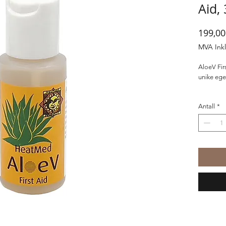
Aid,
199,00
MVA Ink
AloeV Fir
unike ege
AloeV Fir
Antall
*
forsvarssy
smertelin
First Aid 
Insekt
Solbr
Utslet
Forbr
Sår hu
Psoria
Kløe.