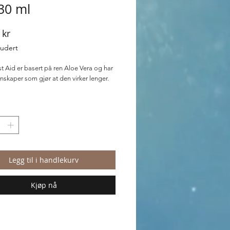
 30 ml
Pris
 kr
ludert
st Aid er basert på ren Aloe Vera og har
nskaper som gjør at den virker lenger.
stAid setter fart på kroppens eget
stem og bidrar til raskere
dring.
lindrer ved:
Legg til i handlekurv
bitt.
enthet.
t.
Kjøp nå
enning.
d.
sis.