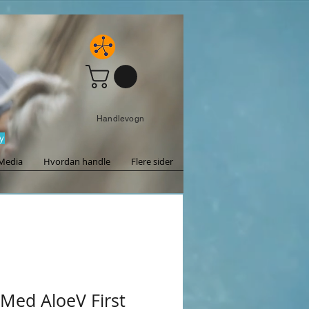
Handlevogn
y
Media
Hvordan handle
Flere sider
Med AloeV First