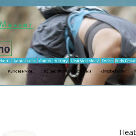
Massør
ekort
Kontakt oss
Comet
Victory
HeatMed AloeV
Enrica
Body Beaut
Kundeservice
Info Bedrifter
Aloe Vera
Kliniske tester
Heat