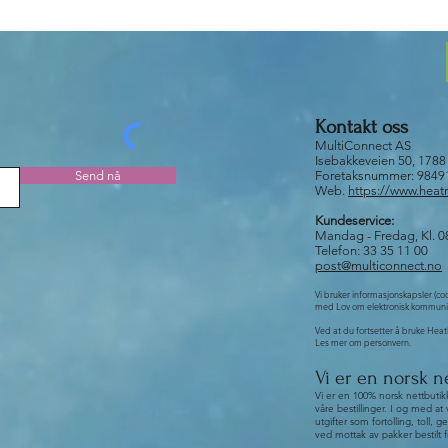
Flass, 
Påføres e
Kontakt oss
MultiConnect AS
Isebakkeveien 50, 178
Send nå
Foretaksnummer: 984
Web.
https://www.hea
Kundeservice:
Mandag - Fredag, Kl. 08
Telefon: 33 35 11 00
post@multiconnect.no
Vi bruker informasjonskapsler (co
med Lov om elektronisk kommuni
Ved at du fortsetter å bruke HeatM
Les mer om personvern.
Vi er en norsk n
Vi er en 100% norsk nettbutik
våre bestillinger. I og med at 
utgifter som fortolling, tol
ved mottak av pakker bestilt f