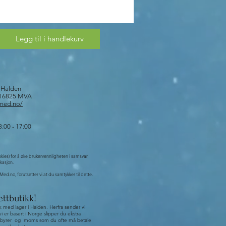
Legg til i handlekurv
8 Halden
916825 MVA
tmed.no/
:00 - 17:00
okies) for å øke brukervennligheten i samsvar
kasjon.
ed.no, forutsetter vi at du samtykker til dette.
ettbutikk!
k med lager i Halden. Herfra sender vi
vi er basert i Norge slipper du ekstra
l, gebyrer og moms som du ofte må betale