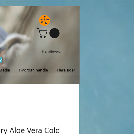
Handlevogn
y
Media
Hvordan handle
Flere sider
ory Aloe Vera Cold