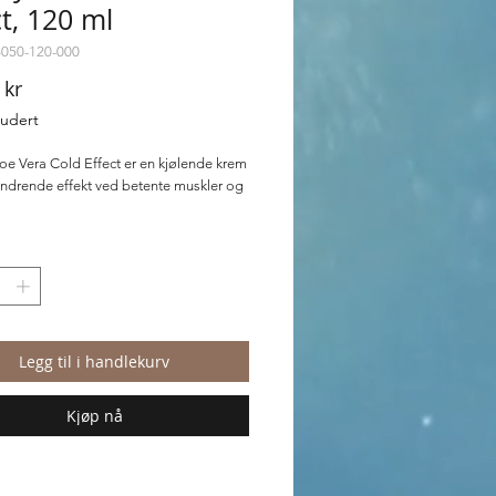
ct, 120 ml
6050-120-000
Pris
 kr
ludert
loe Vera Cold Effect er en kjølende krem
indrende effekt ved betente muskler og
loe Vera Cold Effect brukes på akutte
 hevelser.
Legg til i handlekurv
Kjøp nå