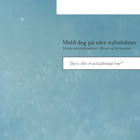
Meld deg på våre nyhetsbrev
Motta produktnyheter, tilbud og kampanjer.