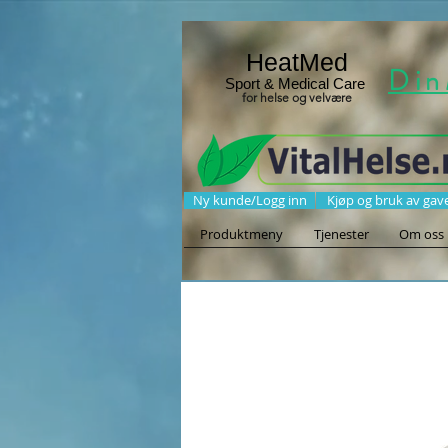
HeatMed
Din
Sport & Medical Care
for helse og velvære
Ny kunde/Logg inn
Kjøp og bruk av gav
Produktmeny
Tjenester
Om oss