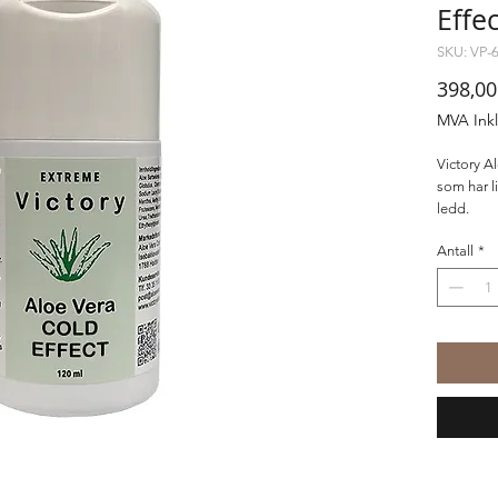
Effe
SKU: VP-
398,00
MVA Ink
Victory A
som har l
ledd.
Antall
*
Victory A
skader og