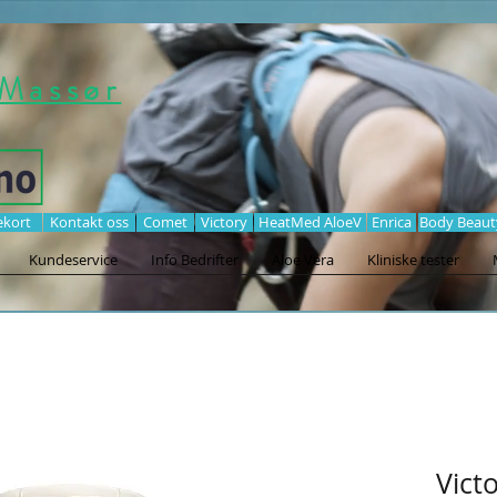
Massør
ekort
Kontakt oss
Comet
Victory
HeatMed AloeV
Enrica
Body Beaut
Kundeservice
Info Bedrifter
Aloe Vera
Kliniske tester
Vict