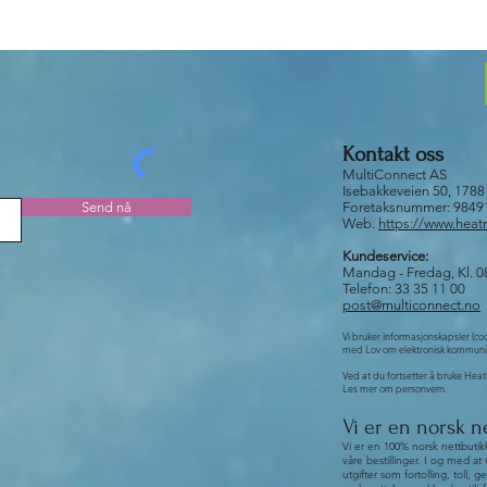
Kontakt oss
MultiConnect AS
Isebakkeveien 50, 178
Send nå
Foretaksnummer: 984
Web.
https://www.hea
Kundeservice:
Mandag - Fredag, Kl. 08
Telefon: 33 35 11 00
post@multiconnect.no
Vi bruker informasjonskapsler (co
med Lov om elektronisk kommuni
Ved at du fortsetter å bruke HeatM
Les mer om personvern.
Vi er en norsk n
Vi er en 100% norsk nettbutik
våre bestillinger. I og med at 
utgifter som fortolling, tol