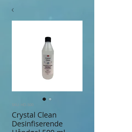
SKU: HD-500
Crystal Clean
Desinfiserende