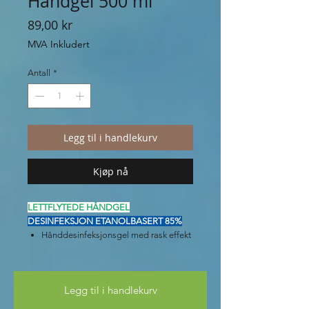
Håndgel 500 ml
Pris
89,00 kr
MVA Inkludert
Antall
*
Legg til i handlekurv
Kjøp nå
LETTFLYTEDE HÅNDGEL
DESINFEKSJON ETANOLBASERT 85%
Hånddesinfeksjonsgel med rask effekt
på bakterier, ulike virus og sopp.
Konsistensen er lettflytende for enkel
påføring.
Legg til i handlekurv
Tørrer ikke ut hendene.
Crystal Clean er produsert i Norge.