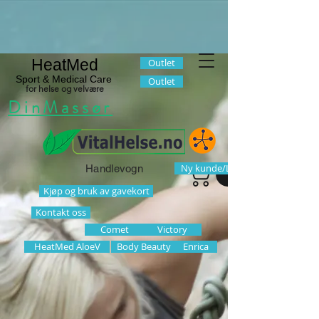
HeatMed
Outlet
Sport & Medical Care
Outlet
for helse og velvære
DinMassør
Ny kunde/Logg inn
Handlevogn
Kjøp og bruk av gavekort
Kontakt oss
Comet
Victory
HeatMed AloeV
Body Beauty
Enrica