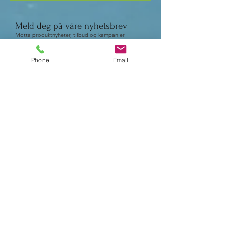
Med pumpe.
Meld deg på våre nyhetsbrev
Motta produktnyheter, tilbud og kampanjer.
Phone
Email
Send nå