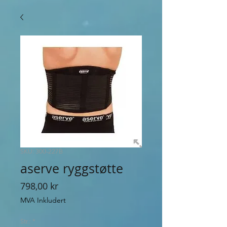
SKU: 300-227B
aserve ryggstøtte
Pris
798,00 kr
MVA Inkludert
Str.:
*