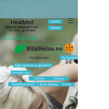
HeatMed
Outlet
Sport & Medical Care
Outlet
for helse og velvære
DinMassør
Ny kunde/Logg inn
Handlevogn
Kjøp og bruk av gavekort
Kontakt oss
Comet
Victory
HeatMed AloeV
Body Beauty
Enrica