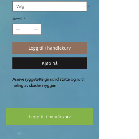
Antall
*
Legg til i handlekurv
Kjøp nå
Aserve ryggstøtte gir solid støtte og ro til
heling av skader i ryggen
Den justerbare ryggstøtten fra Aserve
med neoprenplate og seks stivere gir
ekstra god støtte og komfort. Fire
Legg til i handlekurv
borrelåser på både ryggstøtten og
stroppene gir stor fleksibilitet og sikrer
optimal passform. Stroppene fordeler
trykket jevnt over korsryggen og gir