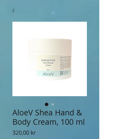
AloeV Shea Hand &
Body Cream, 100 ml
Pris
320,00 kr