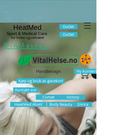
HeatMed
Outlet
Sport & Medical Care
Outlet
for helse og velvære
DinMassør
Ny kunde/Logg inn
Handlevogn
Kjøp og bruk av gavekort
Kontakt oss
Comet
Victory
HeatMed AloeV
Body Beauty
Enrica