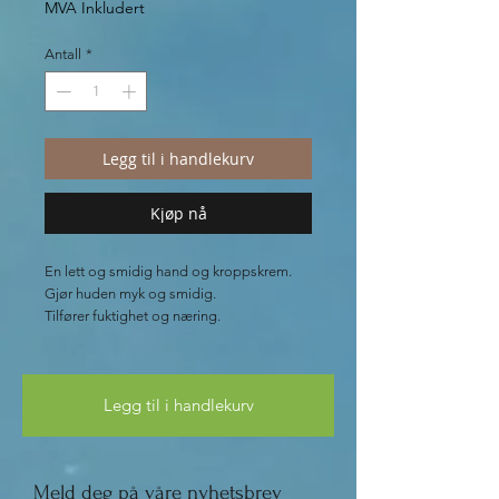
MVA Inkludert
Antall
*
Legg til i handlekurv
Kjøp nå
En lett og smidig hand og kroppskrem.
Gjør huden myk og smidig.
Tilfører fuktighet og næring.
Ypperlig til utsatte hudområder som
albuer, knær, hender og føtter.
Legg til i handlekurv
Fin å bruke ved massasje uten å
etterlate fett på klærne.
Meld deg på våre nyhetsbrev