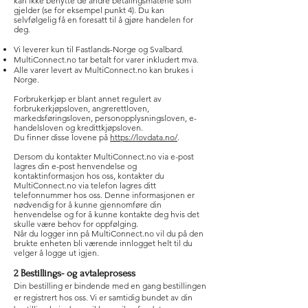
kan ikke benytte de andre betalingsmåtene som
gjelder (se for eksempel punkt 4). Du kan
selvfølgelig få en foresatt til å gjøre handelen for
deg.
Vi leverer kun til Fastlands-Norge og Svalbard.
MultiConnect.no tar betalt for varer inkludert mva.
Alle varer levert av MultiConnect.no kan brukes i
Norge.
Forbrukerkjøp er blant annet regulert av
forbrukerkjøpsloven, angrerettloven,
markedsføringsloven, personopplysningsloven, e-
handelsloven og kredittkjøpsloven.
Du finner disse lovene på
https://lovdata.no/
.
Dersom du kontakter MultiConnect.no via e-post
lagres din e-post henvendelse og
kontaktinformasjon hos oss, kontakter du
MultiConnect.no via telefon lagres ditt
telefonnummer hos oss. Denne informasjonen er
nødvendig for å kunne gjennomføre din
henvendelse og for å kunne kontakte deg hvis det
skulle være behov for oppfølging.
Når du logger inn på MultiConnect.no vil du på den
brukte enheten bli værende innlogget helt til du
velger å logge ut igjen.
2 Bestillings- og avtaleprosess
Din bestilling er bindende med en gang bestillingen
er registrert hos oss. Vi er samtidig bundet av din