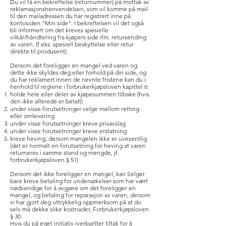
Du vil få en bekreftelse (returnummer) på mottak av
reklamasjonshenvendelsen, som vil komme på mail
til den mailadressen du har registrert inne på
kontosiden "Min side". I bekreftelsen vil det også
bli informert om det kreves spesielle
vilkår/håndtering fra kjøpers side ifm. retursending
av varen. (f.eks. spesiell beskyttelse eller retur
direkte til produsent).
Dersom det foreligger en mangel ved varen og
dette ikke skyldes deg eller forhold på din side, og
du har reklamert innen de nevnte fristene kan du i
henhold til reglene i forbrukerkjøpsloven kapittel 6:
holde hele eller deler av kjøpesummen tilbake (hvis
den ikke allerede er betalt)
under visse forutsetninger velge mellom retting
eller omlevering
under visse forutsetninger kreve prisavslag
under visse forutsetninger kreve erstatning
kreve heving, dersom mangelen ikke er uvesentlig
(det er normalt en forutsetning for heving at varen
returneres i samme stand og mengde, jf.
forbrukerkjøpsloven § 51)
Dersom det ikke foreligger en mangel, kan Selger
bare kreve betaling for undersøkelser som har vært
nødvendige for å avgjøre om det foreligger en
mangel, og betaling for reparasjon av varen, dersom
vi har gjort deg uttrykkelig oppmerksom på at du
selv må dekke slike kostnader, Forbrukerkjøpsloven
§ 30.
Hvis du på eget initiativ iverksetter tiltak for å