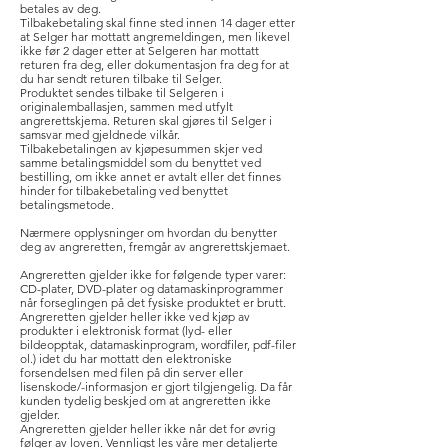
betales av deg.
Tilbakebetaling skal finne sted innen 14 dager etter
at Selger har mottatt angremeldingen, men likevel
ikke før 2 dager etter at Selgeren har mottatt
returen fra deg, eller dokumentasjon fra deg for at
du har sendt returen tilbake til Selger.
Produktet sendes tilbake til Selgeren i
originalemballasjen, sammen med utfylt
angrerettskjema. Returen skal gjøres til Selger i
samsvar med gjeldnede vilkår.
Tilbakebetalingen av kjøpesummen skjer ved
samme betalingsmiddel som du benyttet ved
bestilling, om ikke annet er avtalt eller det finnes
hinder for tilbakebetaling ved benyttet
betalingsmetode.
Nærmere opplysninger om hvordan du benytter
deg av angreretten, fremgår av angrerettskjemaet.
Angreretten gjelder ikke for følgende typer varer:
CD-plater, DVD-plater og datamaskinprogrammer
når forseglingen på det fysiske produktet er brutt.
Angreretten gjelder heller ikke ved kjøp av
produkter i elektronisk format (lyd- eller
bildeopptak, datamaskinprogram, wordfiler, pdf-filer
ol.) idet du har mottatt den elektroniske
forsendelsen med filen på din server eller
lisenskode/-informasjon er gjort tilgjengelig. Da får
kunden tydelig beskjed om at angreretten ikke
gjelder.
Angreretten gjelder heller ikke når det for øvrig
følger av loven. Vennligst les våre mer detaljerte