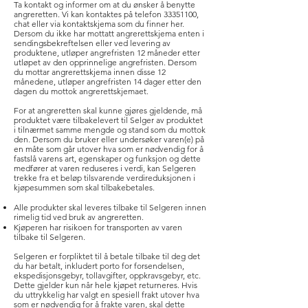
Ta kontakt og informer om at du ønsker å benytte
angreretten. Vi kan kontaktes på telefon
33351100
,
chat eller via kontaktskjema som du finner her.
Dersom du ikke har mottatt angrerettskjema enten i
sendingsbekreftelsen eller ved levering av
produktene, utløper angrefristen 12 måneder etter
utløpet av den opprinnelige angrefristen. Dersom
du mottar angrerettskjema innen disse 12
månedene, utløper angrefristen 14 dager etter den
dagen du mottok angrerettskjemaet.
For at angreretten skal kunne gjøres gjeldende, må
produktet være tilbakelevert til Selger av produktet
i tilnærmet samme mengde og stand som du mottok
den. Dersom du bruker eller undersøker varen(e) på
en måte som går utover hva som er nødvendig for å
fastslå varens art, egenskaper og funksjon og dette
medfører at varen reduseres i verdi, kan Selgeren
trekke fra et beløp tilsvarende verdireduksjonen i
kjøpesummen som skal tilbakebetales.
Alle produkter skal leveres tilbake til Selgeren innen
rimelig tid ved bruk av angreretten.
Kjøperen har risikoen for transporten av varen
tilbake til Selgeren.
Selgeren er forpliktet til å betale tilbake til deg det
du har betalt, inkludert porto for forsendelsen,
ekspedisjonsgebyr, tollavgifter, oppkravsgebyr, etc.
Dette gjelder kun når hele kjøpet returneres. Hvis
du uttrykkelig har valgt en spesiell frakt utover hva
som er nødvendig for å frakte varen, skal dette