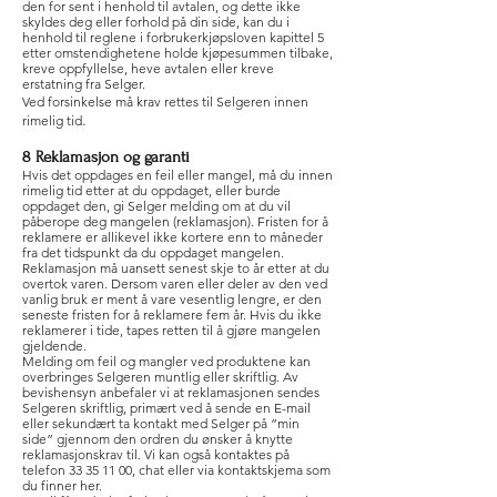
den for sent i henhold til avtalen, og dette ikke
skyldes deg eller forhold på din side, kan du i
henhold til reglene i forbrukerkjøpsloven kapittel 5
etter omstendighetene holde kjøpesummen tilbake,
kreve oppfyllelse, heve avtalen eller kreve
erstatning fra Selger.
Ved forsinkelse må krav rettes til Selgeren innen
.
rimelig tid
8 Reklamasjon og garanti
Hvis det oppdages en feil eller mangel, må du innen
rimelig tid etter at du oppdaget, eller burde
oppdaget den, gi Selger melding om at du vil
påberope deg mangelen (reklamasjon). Fristen for å
reklamere er allikevel ikke kortere enn to måneder
fra det tidspunkt da du oppdaget mangelen.
Reklamasjon må uansett senest skje to år etter at du
overtok varen. Dersom varen eller deler av den ved
vanlig bruk er ment å vare vesentlig lengre, er den
seneste fristen for å reklamere fem år. Hvis du ikke
reklamerer i tide, tapes retten til å gjøre mangelen
gjeldende.
Melding om feil og mangler ved produktene kan
overbringes Selgeren muntlig eller skriftlig. Av
bevishensyn anbefaler vi at reklamasjonen sendes
Selgeren skriftlig, primært ved å sende en E-mail
eller sekundært ta kontakt med Selger på ”min
side” gjennom den ordren du ønsker å knytte
reklamasjonskrav til. Vi kan også kontaktes på
telefon
33 35 11 00
, chat eller via kontaktskjema som
du finner her.