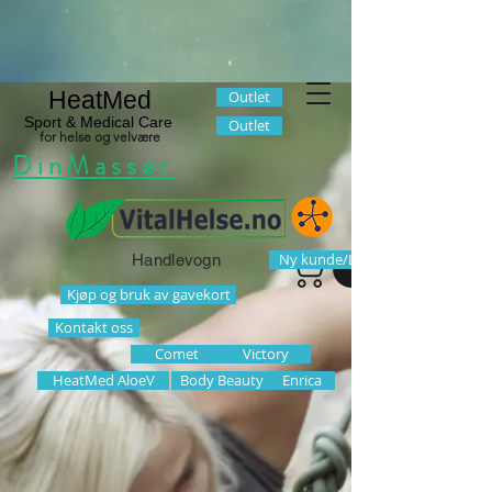
HeatMed
Outlet
Sport & Medical Care
Outlet
for helse og velvære
DinMassør
Ny kunde/Logg inn
Handlevogn
Kjøp og bruk av gavekort
Kontakt oss
Comet
Victory
HeatMed AloeV
Body Beauty
Enrica