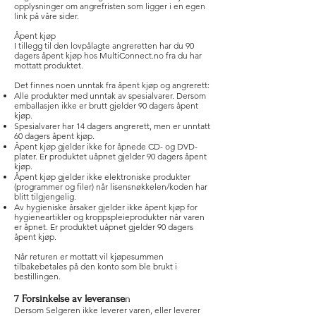
opplysninger om angrefristen som ligger i en egen
link på våre sider.
Åpent kjøp
I tillegg til den lovpålagte angreretten har du 90
dagers åpent kjøp hos MultiConnect.no fra du har
mottatt produktet.
Det finnes noen unntak fra åpent kjøp og angrerett:
Alle produkter med unntak av spesialvarer. Dersom
emballasjen ikke er brutt gjelder 90 dagers åpent
kjøp.
Spesialvarer har 14 dagers angrerett, men er unntatt
60 dagers åpent kjøp.
Åpent kjøp gjelder ikke for åpnede CD- og DVD-
plater. Er produktet uåpnet gjelder 90 dagers åpent
kjøp.
Åpent kjøp gjelder ikke elektroniske produkter
(programmer og filer) når lisensnøkkelen/koden har
blitt tilgjengelig.
Av hygieniske årsaker gjelder ikke åpent kjøp for
hygieneartikler og kroppspleieprodukter når varen
er åpnet. Er produktet uåpnet gjelder 90 dagers
åpent kjøp.
Når returen er mottatt vil kjøpesummen
tilbakebetales på den konto som ble brukt i
bestillingen.
7 Forsinkelse av leveranse
n
Dersom Selgeren ikke leverer varen, eller leverer