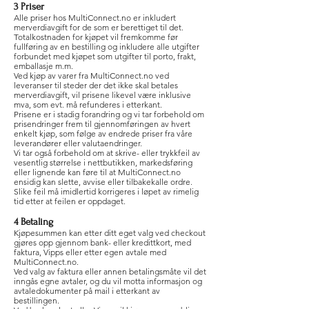
3 Priser
Alle priser hos MultiConnect.no er inkludert
merverdiavgift for de som er berettiget til det.
Totalkostnaden for kjøpet vil fremkomme før
fullføring av en bestilling og inkludere alle utgifter
forbundet med kjøpet som utgifter til porto, frakt,
emballasje m.m.
Ved kjøp av varer fra MultiConnect.no ved
leveranser til steder der det ikke skal betales
merverdiavgift, vil prisene likevel være inklusive
mva, som evt. må refunderes i etterkant.
Prisene er i stadig forandring og vi tar forbehold om
prisendringer frem til gjennomføringen av hvert
enkelt kjøp, som følge av endrede priser fra våre
leverandører eller valutaendringer.
Vi tar også forbehold om at skrive- eller trykkfeil av
vesentlig størrelse i nettbutikken, markedsføring
eller lignende kan føre til at MultiConnect.no
ensidig kan slette, avvise eller tilbakekalle ordre.
Slike feil må imidlertid korrigeres i løpet av rimelig
tid etter at feilen er oppdaget.
4 Betaling
Kjøpesummen kan etter ditt eget valg ved checkout
gjøres opp gjennom bank- eller kredittkort, med
faktura, Vipps eller etter egen avtale med
MultiConnect.no.
Ved valg av faktura eller annen betalingsmåte vil det
inngås egne avtaler, og du vil motta informasjon og
avtaledokumenter på mail i etterkant av
bestillingen.