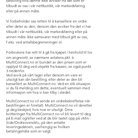
bestilling hvis denne ikke avviker fra det som er
tilbudt av oss i vår nettbutikk, vår markedsføring
eller på annen måte.
Vi forbeholder oss retten til å kansellere en ordre
eller deler av den, dersom den avviker fra det vi har
tilbudt i vår nettbutikk, vår markedsføring eller på
annen måte ikke samsvarer med tilbud gitt av oss,
f.eks. ved antallsbegrensninger ol.
Forbrukere har rett til å gå fra kjøpet i henhold til lov
om angrerett, se nærmere avtalens pkt. 6.
MultiConnect.no er bundet av den prisen som er
opplyst til deg ved utsjekk fra kassen, se også punkt
3 nedenfor.
Ved avvik på vårt lager eller dersom en vare er
utsolgt kan din bestilling, eller deler av den bli
kansellert av MultiConnect.no. Ved en slik situasjon
vi du få melding om dette, eventuelt sammen med
informasjon om hva vi kan tilby i stedet.
MultiConnect.no vil sende en ordrebekreftelse når
bestillingen er foretatt. MultiConnect.no vil deretter
gi deg beskjed, hvis noe er utsolgt. Dine
kvitteringer fra MultiConnect.no vil bli levert til deg
på E-mail og/eller ved at de blir lastet opp på «Min
Side/Ordreoversikt», på den antatte
leveringsdatoen, uavhengig av hvilken
betalingsmåte som er valgt.