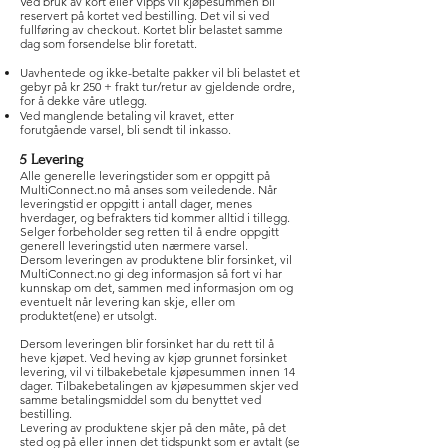
Ved bruk av kort eller Vipps vil kjøpesummen bli
reservert på kortet ved bestilling. Det vil si ved
fullføring av checkout. Kortet blir belastet samme
dag som forsendelse blir foretatt.
Uavhentede og ikke-betalte pakker vil bli belastet et
gebyr på kr 250 + frakt tur/retur av gjeldende ordre,
for å dekke våre utlegg.
Ved manglende betaling vil kravet, etter
forutgående varsel, bli sendt til inkasso.
5 Levering
Alle generelle leveringstider som er oppgitt på
MultiConnect.no må anses som veiledende. Når
leveringstid er oppgitt i antall dager, menes
hverdager, og befrakters tid kommer alltid i tillegg.
Selger forbeholder seg retten til å endre oppgitt
generell leveringstid uten nærmere varsel.
Dersom leveringen av produktene blir forsinket, vil
MultiConnect.no gi deg informasjon så fort vi har
kunnskap om det, sammen med informasjon om og
eventuelt når levering kan skje, eller om
produktet(ene) er utsolgt.
Dersom leveringen blir forsinket har du rett til å
heve kjøpet. Ved heving av kjøp grunnet forsinket
levering, vil vi tilbakebetale kjøpesummen innen 14
dager. Tilbakebetalingen av kjøpesummen skjer ved
samme betalingsmiddel som du benyttet ved
bestilling.
Levering av produktene skjer på den måte, på det
sted og på eller innen det tidspunkt som er avtalt (se