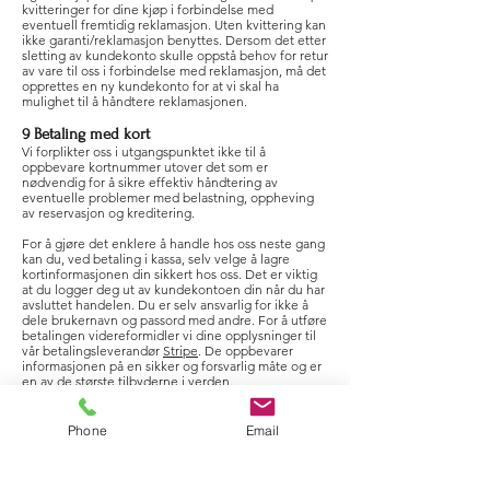
kvitteringer for dine kjøp i forbindelse med
eventuell fremtidig reklamasjon. Uten kvittering kan
ikke garanti/reklamasjon benyttes. Dersom det etter
sletting av kundekonto skulle oppstå behov for retur
av vare til oss i forbindelse med reklamasjon, må det
opprettes en ny kundekonto for at vi skal ha
mulighet til å håndtere reklamasjonen.
9 Betaling med kort
Vi forplikter oss i utgangspunktet ikke til å
oppbevare kortnummer utover det som er
nødvendig for å sikre effektiv håndtering av
eventuelle problemer med belastning, oppheving
av reservasjon og kreditering.
For å gjøre det enklere å handle hos oss neste gang
kan du, ved betaling i kassa, selv velge å lagre
kortinformasjonen din sikkert hos oss. Det er viktig
at du logger deg ut av kundekontoen din når du har
avsluttet handelen. Du er selv ansvarlig for ikke å
dele brukernavn og passord med andre. For å utføre
betalingen videreformidler vi dine opplysninger til
vår betalingsleverandør
Stripe
. De oppbevarer
informasjonen på en sikker og forsvarlig måte og er
en av de største tilbyderne i verden.
10 Retningslinjer for personvern
Phone
Email
Ved å akseptere våre salgsbetingelser gir du også
ditt samtykke til å oppbevare og behandle dine
personopplysninger.
Vennligst les våre retningslinjer for personvern som