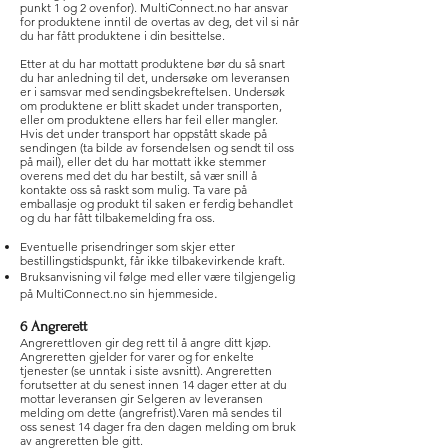
punkt 1 og 2 ovenfor). MultiConnect.no har ansvar
for produktene inntil de overtas av deg, det vil si når
du har fått produktene i din besittelse.
Etter at du har mottatt produktene bør du så snart
du har anledning til det, undersøke om leveransen
er i samsvar med sendingsbekreftelsen. Undersøk
om produktene er blitt skadet under transporten,
eller om produktene ellers har feil eller mangler.
Hvis det under transport har oppstått skade på
sendingen (ta bilde av forsendelsen og sendt til oss
på mail), eller det du har mottatt ikke stemmer
overens med det du har bestilt, så vær snill å
kontakte oss så raskt som mulig. Ta vare på
emballasje og produkt til saken er ferdig behandlet
og du har fått tilbakemelding fra oss.
Eventuelle prisendringer som skjer etter
bestillingstidspunkt, får ikke tilbakevirkende kraft.
Bruksanvisning vil følge med eller være tilgjengelig
.
på MultiConnect.no sin hjemmeside
6 Angrerett
Angrerettloven gir deg rett til å angre ditt kjøp.
Angreretten gjelder for varer og for enkelte
tjenester (se unntak i siste avsnitt). Angreretten
forutsetter at du senest innen 14 dager etter at du
mottar leveransen gir Selgeren av leveransen
melding om dette (angrefrist).Varen må sendes til
oss senest 14 dager fra den dagen melding om bruk
av angreretten ble gitt.