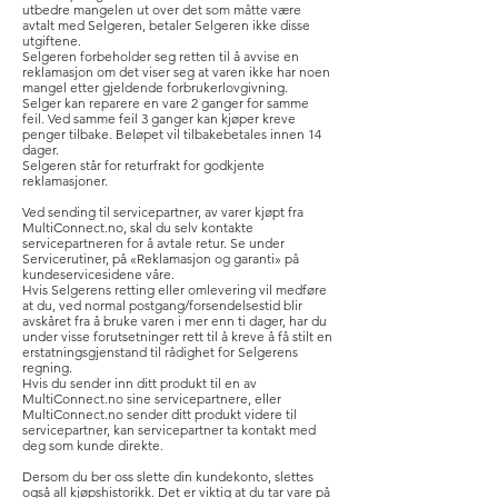
utbedre mangelen ut over det som måtte være
avtalt med Selgeren, betaler Selgeren ikke disse
utgiftene.
Selgeren forbeholder seg retten til å avvise en
reklamasjon om det viser seg at varen ikke har noen
mangel etter gjeldende forbrukerlovgivning.
Selger kan reparere en vare 2 ganger for samme
feil. Ved samme feil 3 ganger kan kjøper kreve
penger tilbake. Beløpet vil tilbakebetales innen 14
dager.
Selgeren står for returfrakt for godkjente
reklamasjoner.
Ved sending til servicepartner, av varer kjøpt fra
MultiConnect.no, skal du selv kontakte
servicepartneren for å avtale retur. Se under
Servicerutiner, på «Reklamasjon og garanti» på
kundeservicesidene våre.
Hvis Selgerens retting eller omlevering vil medføre
at du, ved normal postgang/forsendelsestid blir
avskåret fra å bruke varen i mer enn ti dager, har du
under visse forutsetninger rett til å kreve å få stilt en
erstatningsgjenstand til rådighet for Selgerens
regning.
Hvis du sender inn ditt produkt til en av
MultiConnect.no sine servicepartnere, eller
MultiConnect.no sender ditt produkt videre til
servicepartner, kan servicepartner ta kontakt med
deg som kunde direkte.
Dersom du ber oss slette din kundekonto, slettes
også all kjøpshistorikk. Det er viktig at du tar vare på