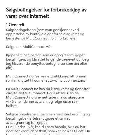
Salgsbetingelser for forbrukerkjøp av
varer over Internett
1 Generelt
Salgsbetingelsene (som man godkjenner ved
opprettelse av konto) gjelder for salg av varer og
tjenester på MultiConnect.no til forbrukere.
Selger er: MultiConnect AS.
Kjøper er: Den person som er oppgitt som kjøper i
bestillingen, og blir i det følgende benevnt du, deg
(og tilsvarende benyttes betegnelser som din eller
ditt).
MultiConnect.no: Selve nettbutikken/plattformen
som er knyttet til domenet
www.multiconnect.no
.
På MultiConnect.no kan du kjøpe varer og tjenester
direkte av MultiConnect. For å utføre kjøp på
MultiConnect.no sine nettsider må du akseptere
vilkårene i denne avtalen, og følge disse i sin
helhet.
Salgsbetingelsene vil sammen med din bestilling og
bestillingsbekreftelse, utgjøre et samlet
avtalegrunnlag for kjøpet.
Er du under 18 år, kan du bare handle, hvis du har
eget bankkort (debetkort) som kan brukes til det. Du